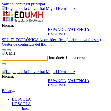
Saltar al contingut principal
Idioma:
ESPAÑOL
VALENCIÀ
ENGLISH
SEU ELECTRÒNICA
Accés identificat (obri en nova finestra)
Gestor de continguts del lloc
Introdueix la teua cerca
Idioma:
ESPAÑOL
VALENCIÀ
ENGLISH
Editar
L'ESCOLA
L'ESCOLA
Inici