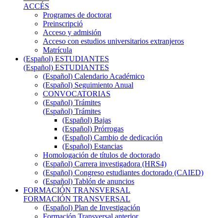
ACCÉS
Programes de doctorat
Preinscripció
Acceso y admisión
Acceso con estudios universitarios extranjeros
Matrícula
(Español) ESTUDIANTES
(Español) ESTUDIANTES
(Español) Calendario Académico
(Español) Seguimiento Anual
CONVOCATORIAS
(Español) Trámites
(Español) Trámites
(Español) Bajas
(Español) Prórrogas
(Español) Cambio de dedicación
(Español) Estancias
Homologación de títulos de doctorado
(Español) Carrera investigadora (HRS4)
(Español) Congreso estudiantes doctorado (CAIED)
(Español) Tablón de anuncios
FORMACIÓN TRANSVERSAL
FORMACIÓN TRANSVERSAL
(Español) Plan de Investigación
Formación Transversal anterior