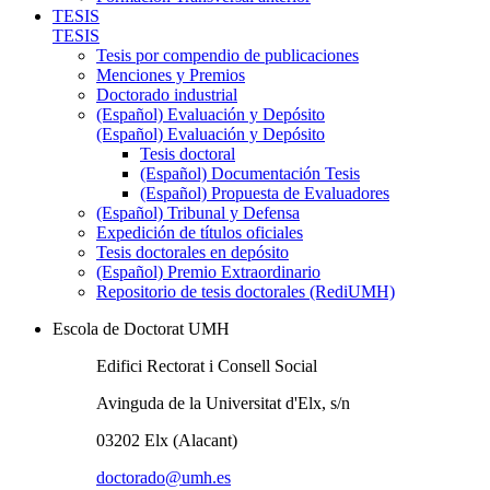
TESIS
TESIS
Tesis por compendio de publicaciones
Menciones y Premios
Doctorado industrial
(Español) Evaluación y Depósito
(Español) Evaluación y Depósito
Tesis doctoral
(Español) Documentación Tesis
(Español) Propuesta de Evaluadores
(Español) Tribunal y Defensa
Expedición de títulos oficiales
Tesis doctorales en depósito
(Español) Premio Extraordinario
Repositorio de tesis doctorales (RediUMH)
Escola de Doctorat UMH
Edifici Rectorat i Consell Social
Avinguda de la Universitat d'Elx, s/n
03202 Elx (Alacant)
doctorado@umh.es